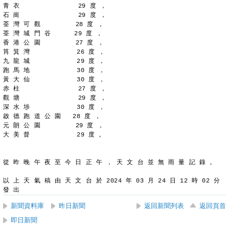
青 衣               29 度 ，
石 崗               29 度 ，
荃 灣 可 觀         28 度 ，
荃 灣 城 門 谷      29 度 ，
香 港 公 園         27 度 ，
筲 箕 灣            26 度 ，
九 龍 城            29 度 ，
跑 馬 地            30 度 ，
黃 大 仙            30 度 ，
赤 柱               27 度 ，
觀 塘               29 度 ，
深 水 埗            30 度 ，
啟 德 跑 道 公 園   28 度 ，
元 朗 公 園         29 度 ，
大 美 督            29 度 。
從 昨 晚 午 夜 至 今 日 正 午 ， 天 文 台 並 無 雨 量 記 錄 。
以 上 天 氣 稿 由 天 文 台 於 2024 年 03 月 24 日 12 時 02 分 
發 出
新聞資料庫
昨日新聞
返回新聞列表
返回頁首
即日新聞