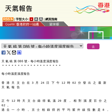
|
字型大小:
|
網頁指南
天 氣 稿 第 086 號 - 每小時溫度濕度報告
＊
＊
＊
＊
＊
＊
＊
＊
＊
＊
＊
＊
＊
＊
＊
＊
＊
＊
＊
每小時溫度濕度報告
香 港 天 文 台 在 3 月 24 日 下 午 12 時 02 分 發 出 之 最 新
天 氣 報 告
正 午 12 時 天 文 台 錄 得 氣 溫 29 度 ， 相 對 濕 度 百 分 之
62 。
過 去 一 小 時 ， 京 士 柏 錄 得 的 平 均 紫 外 線 指 數 是 8 ，