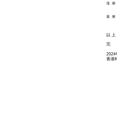
漲 潮 
    
退 潮 
    
以 上 
完
202
香港時