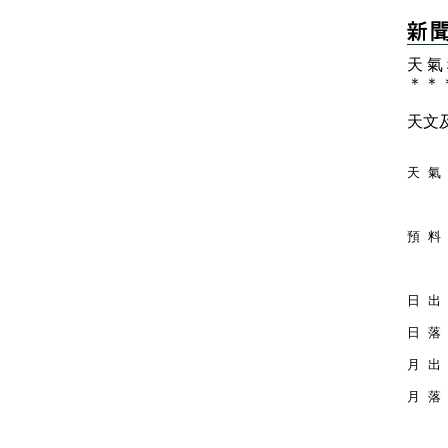
天 氣
＊
＊
天文
天 氣
預 料 
日 出 
日 落 
月 出 
月 落 