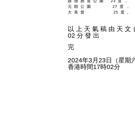
啟 德 跑 道 公 園   23 度 ，
元 朗 公 園         27 度 ，
大 美 督            25 度 。
以 上 天 氣 稿 由 天 文 台
02 分 發 出
完
2024年3月23日（星期
香港時間17時02分