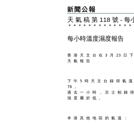
天 氣 稿 第 118 號 
＊
＊
＊
＊
＊
＊
＊
＊
＊
＊
＊
＊
＊
每小時溫度濕度報告
香 港 天 文 台 在 3 月 23 日 下
天 氣 報 告
下 午 5 時 天 文 台 錄 得 氣 溫
76 。
過 去 一 小 時 ， 京 士 柏 錄 得
強 度 屬 於 低 。
本 港 其 他 地 區 的 氣 溫 ：