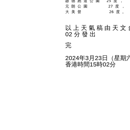
啟 德 跑 道 公 園   25 度 ，
元 朗 公 園         27 度 ，
大 美 督            26 度 。
以 上 天 氣 稿 由 天 文 台
02 分 發 出
完
2024年3月23日（星期
香港時間15時02分