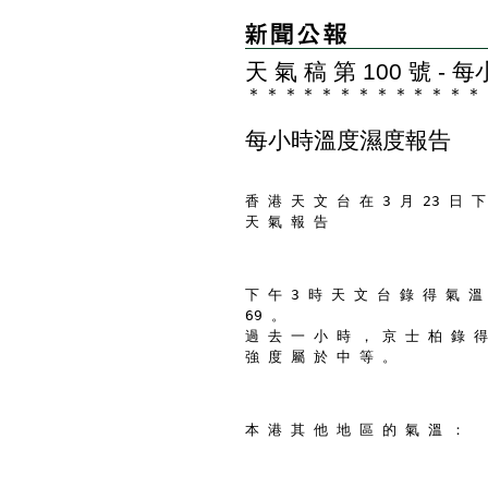
天 氣 稿 第 100 號 
＊
＊
＊
＊
＊
＊
＊
＊
＊
＊
＊
＊
＊
每小時溫度濕度報告
香 港 天 文 台 在 3 月 23 日 下
天 氣 報 告
下 午 3 時 天 文 台 錄 得 氣 溫
69 。
過 去 一 小 時 ， 京 士 柏 錄 得
強 度 屬 於 中 等 。
本 港 其 他 地 區 的 氣 溫 ：