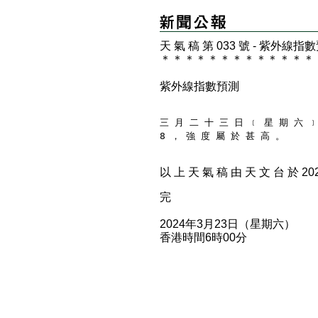
天 氣 稿 第 033 號 - 紫外線指
＊
＊
＊
＊
＊
＊
＊
＊
＊
＊
＊
＊
＊
紫外線指數預測
三 月 二 十 三 日 ﹝ 星 期 六 ﹞
8 ， 強 度 屬 於 甚 高 。
以 上 天 氣 稿 由 天 文 台 於 2024
完
2024年3月23日（星期六）
香港時間6時00分