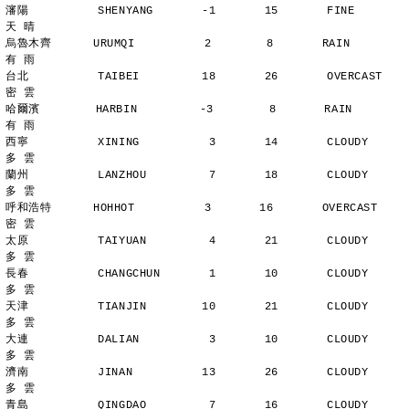
瀋陽          SHENYANG       -1       15       FINE          
天 晴
烏魯木齊      URUMQI          2        8       RAIN          
有 雨
台北          TAIBEI         18       26       OVERCAST      
密 雲
哈爾濱        HARBIN         -3        8       RAIN          
有 雨
西寧          XINING          3       14       CLOUDY        
多 雲
蘭州          LANZHOU         7       18       CLOUDY        
多 雲
呼和浩特      HOHHOT          3       16       OVERCAST      
密 雲
太原          TAIYUAN         4       21       CLOUDY        
多 雲
長春          CHANGCHUN       1       10       CLOUDY        
多 雲
天津          TIANJIN        10       21       CLOUDY        
多 雲
大連          DALIAN          3       10       CLOUDY        
多 雲
濟南          JINAN          13       26       CLOUDY        
多 雲
青島          QINGDAO         7       16       CLOUDY        