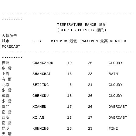
---------------------------------------------------------
---------
                        TEMPERATURE RANGE 溫度
                        (DEGREES CELSIUS 攝氏)      
天氣預告
城市          CITY    MINIMUM 最低  MAXIMUM 最高 WEATHER 
FORECAST
---------------------------------------------------------
---------
廣州          GUANGZHOU      19       26       CLOUDY        
多 雲
上海          SHANGHAI       16       23       RAIN          
有 雨
北京          BEIJING         6       21       CLOUDY        
多 雲
成都          CHENGDU        15       26       CLOUDY        
多 雲
廈門          XIAMEN         17       26       OVERCAST      
密 雲
西安          XI'AN          13       17       OVERCAST      
密 雲
昆明          KUNMING        13       23       FINE          
天 晴