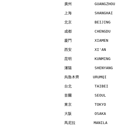
廣州          GUANGZHOU     
上海          SHANGHAI      
北京          BEIJING       
成都          CHENGDU       
廈門          XIAMEN        
西安          XI'AN         
昆明          KUNMING       
瀋陽          SHENYANG      
烏魯木齊      URUMQI          
台北          TAIBEI        
首爾          SEOUL         
東京          TOKYO         
大阪          OSAKA         
馬尼拉        MANILA         