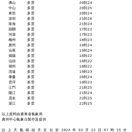
   佛山     多雲                    20到24 
   中山     多雲                    20到25 
   東莞     多雲                    20到24 
   深圳     多雲                    21到26 
   珠海     多雲                    21到24 
   韶關     多雲                    17到22 
   河源     多雲                    17到23 
   梅州     多雲                    18到23 
   惠州     多雲                    19到24 
   汕尾     多雲                    19到24 
   揭陽     多雲                    18到22 
   汕頭     多雲                    18到22 
   潮州     多雲                    18到22 
   清遠     多雲                    19到23 
   肇慶     多雲                    20到24 
   雲浮     多雲                    19到23 
   江門     多雲                    21到25 
   陽江     多雲                    21到24 
   茂名     多雲                    22到25 
   湛江     多雲                    22到25 
以上資料由廣東省氣象局
廣州中心氣象台製作及提供
以 上 天 氣 稿 由 天 文 台 於 2024 年 03 月 22 日 07 時 15 分 