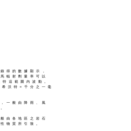
 錄 得 的 數 據 顯 示 ，
 馬 輻 射 劑 量 率 可 以
 沃 特 這 範 圍 內 波 動 。
一 希 沃 特 = 千 分 之 一 毫
 ， 一 般 由 降 雨 、 風
 。
 般 由 各 地 區 之 岩 石
 性 物 質 所 引 致 。