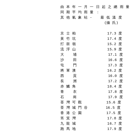
由 本 年 一 月 一 日 起 之 總 雨 量 ：
同 期 平 均 雨 量 ：               
其 他 氣 象 站 - 　 最 低 溫 度 　  
　 　 　 　 　   　 　(攝 氏)　　 　
京 士 柏              17.3 度    
黃 竹 坑              17.4 度    
打 鼓 嶺              15.2 度    
流 浮 山              15.9 度    
大    埔              17.1 度    
沙    田              16.6 度    
屯    門              17.3 度    
將 軍 澳              16.2 度    
西    貢              16.0 度    
長    洲              17.2 度    
赤 鱲 角              18.4 度    
青    衣              17.8 度    
石    崗              17.9 度    
荃 灣 可 觀           15.6 度     
荃 灣 城 門 谷        16.5 度      
香 港 公 園           17.5 度     
筲 箕 灣              17.8 度    
九 龍 城              16.7 度    
跑 馬 地              17.9 度    