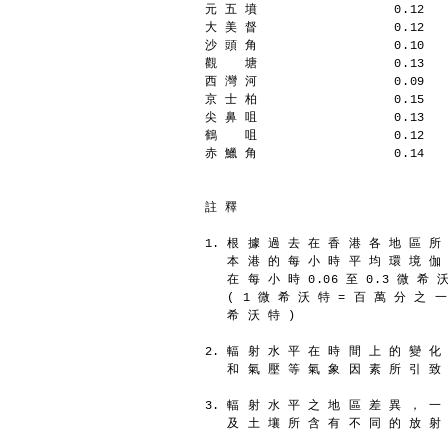
元 五 墳                  0.12
大 美 督                  0.12
沙 頭 角                  0.10
觀  　塘                  0.13
西 灣 河                  0.09
京 士 柏                  0.15
尖 鼻 咀                  0.13
鶴  　咀                  0.12
赤 鱲 角                  0.14
註 釋
1. 根 據 過 去 在 香 港 各 地 區 所
   本 港 的 每 小 時 平 均 環 境 伽
   在 每 小 時 0.06 至 0.3 微 希
   ( 1 微 希 沃 特 = 百 萬 分 之 
   希 沃 特 )
2. 輻 射 水 平 在 時 間 上 的 變 化
   和 氣 壓 等 氣 象 因 素 所 引 致
3. 輻 射 水 平 之 地 區 差 異 ， 一
   及 土 壤 所 含 有 不 同 的 放 射