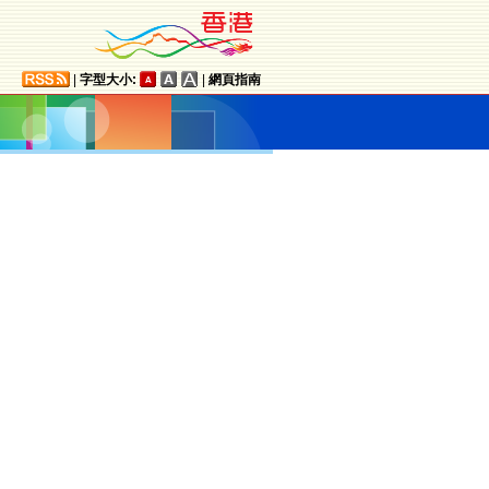
|
字型大小:
|
網頁指南