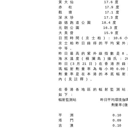
黃 大 仙              17.6 度    
赤   柱               17.9 度    
觀   塘               17.1 度    
深 水 埗              17.3 度    
啟 德 跑 道 公 園     18.4 度      
元 朗 公 園           16.3 度     
大 美 督              15.9 度    
日 照 時 間 ( 京 士 柏 ) ： 10.6 
京 士 柏 昨 日 錄 得 的 平 均 紫 外 
中 等 。
昨 日 最 高 的 紫 外 線 指 數 是 8 
海 水 溫 度 ( 橫 瀾 島 ) 攝 氏 ： 2
昨 日 (3 月 21 日 ) 在 香 港 所 錄
瑪 輻 射 劑 量 率 為 每 小 時 0.09 
劑 量 率 是 在 本 港 的 本 底 輻 射
內 ( 見 註 釋 ) 。
在 香 港 各 地 區 的 輻 射 監 測 站
如 下 ：
輻射監測站           昨日平均環境伽
	                 劑量率
平  　洲                  0.10
塔  　門                  0.09
吉　  澳                  0.10