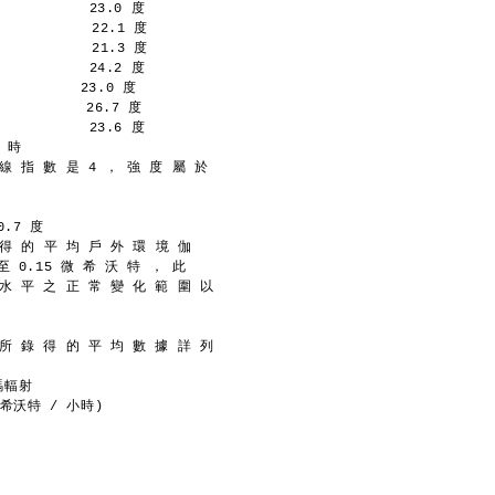
           23.0 度
           22.1 度
           21.3 度
           24.2 度
         23.0 度
          26.7 度
           23.6 度
小 時
線 指 數 是 4 ， 強 度 屬 於
。
0.7 度
 得 的 平 均 戶 外 環 境 伽
至 0.15 微 希 沃 特 ， 此
 水 平 之 正 常 變 化 範 圍 以
 所 錄 得 的 平 均 數 據 詳 列
瑪輻射
(微希沃特 / 小時)