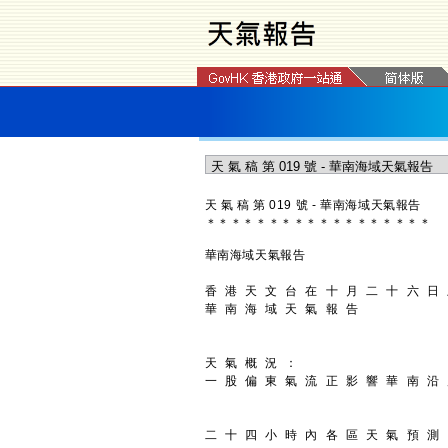
天 氣 稿 第 019 號 - 華南海域天氣報告
＊
＊
＊
＊
＊
＊
＊
＊
＊
＊
＊
＊
＊
＊
＊
＊
＊
＊
華南海域天氣報告
香 港 天 文 台 在 十 月 二 十 六 日
華 南 海 域 天 氣 報 告
天 氣 概 況 ：
一 股 偏 東 氣 流 正 影 響 華 南 沿
二 十 四 小 時 內 各 區 天 氣 預 測