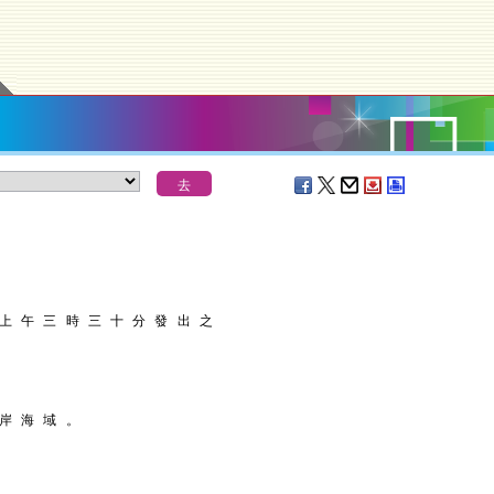
 上 午 三 時 三 十 分 發 出 之
 岸 海 域 。