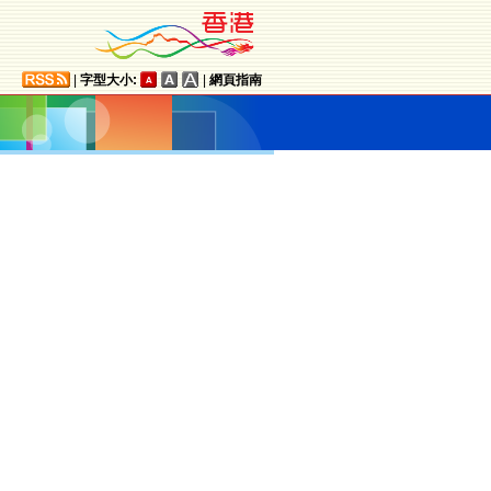
|
字型大小:
|
網頁指南