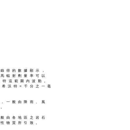
 錄 得 的 數 據 顯 示 ，
 馬 輻 射 劑 量 率 可 以
 沃 特 這 範 圍 內 波 動 。
一 希 沃 特 = 千 分 之 一 毫
 ， 一 般 由 降 雨 、 風
 。
 般 由 各 地 區 之 岩 石
 性 物 質 所 引 致 。