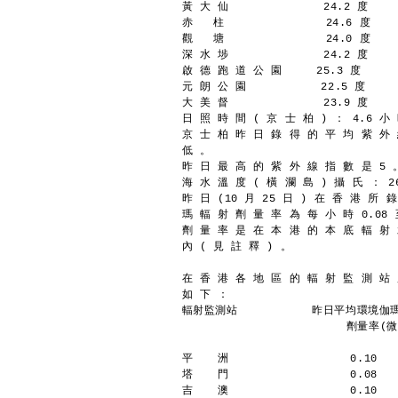
黃 大 仙              24.2 度    
赤   柱               24.6 度    
觀   塘               24.0 度    
深 水 埗              24.2 度    
啟 德 跑 道 公 園     25.3 度      
元 朗 公 園           22.5 度     
大 美 督              23.9 度    
日 照 時 間 ( 京 士 柏 ) ： 4.6 小
京 士 柏 昨 日 錄 得 的 平 均 紫 外 
低 。
昨 日 最 高 的 紫 外 線 指 數 是 5 
海 水 溫 度 ( 橫 瀾 島 ) 攝 氏 ： 2
昨 日 (10 月 25 日 ) 在 香 港 所 
瑪 輻 射 劑 量 率 為 每 小 時 0.08 
劑 量 率 是 在 本 港 的 本 底 輻 射
內 ( 見 註 釋 ) 。
在 香 港 各 地 區 的 輻 射 監 測 站
如 下 ：
輻射監測站           昨日平均環境伽
	                 劑量率
平  　洲                  0.10
塔  　門                  0.08
吉　  澳                  0.10