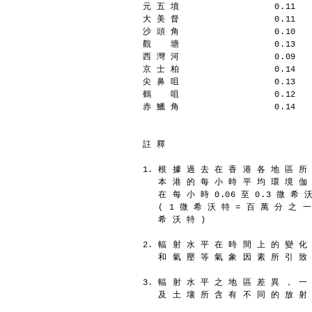
元 五 墳                  0.11
大 美 督                  0.11
沙 頭 角                  0.10
觀  　塘                  0.13
西 灣 河                  0.09
京 士 柏                  0.14
尖 鼻 咀                  0.13
鶴  　咀                  0.12
赤 鱲 角                  0.14
註 釋
1. 根 據 過 去 在 香 港 各 地 區 所
   本 港 的 每 小 時 平 均 環 境 伽
   在 每 小 時 0.06 至 0.3 微 希
   ( 1 微 希 沃 特 = 百 萬 分 之 
   希 沃 特 )
2. 輻 射 水 平 在 時 間 上 的 變 化
   和 氣 壓 等 氣 象 因 素 所 引 致
3. 輻 射 水 平 之 地 區 差 異 ， 一
   及 土 壤 所 含 有 不 同 的 放 射