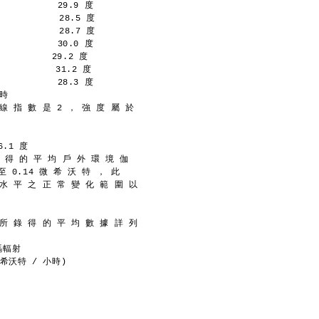
           29.9 度
           28.5 度
           28.7 度
           30.0 度
         29.2 度
          31.2 度
           28.3 度
 時
線 指 數 是 2 ， 強 度 屬 於
。
6.1 度
錄 得 的 平 均 戶 外 環 境 伽
至 0.14 微 希 沃 特 ， 此
 水 平 之 正 常 變 化 範 圍 以
 所 錄 得 的 平 均 數 據 詳 列
瑪輻射
(微希沃特 / 小時)