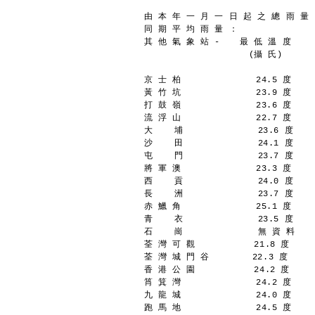
由 本 年 一 月 一 日 起 之 總 雨 量 ：
同 期 平 均 雨 量 ：               
其 他 氣 象 站 - 　 最 低 溫 度 　  
　 　 　 　 　   　 　(攝 氏)　　 　
京 士 柏              24.5 度    
黃 竹 坑              23.9 度    
打 鼓 嶺              23.6 度    
流 浮 山              22.7 度    
大    埔              23.6 度    
沙    田              24.1 度    
屯    門              23.7 度    
將 軍 澳              23.3 度    
西    貢              24.0 度    
長    洲              23.7 度    
赤 鱲 角              25.1 度    
青    衣              23.5 度    
石    崗              無 資 料   
荃 灣 可 觀           21.8 度     
荃 灣 城 門 谷        22.3 度      
香 港 公 園           24.2 度     
筲 箕 灣              24.2 度    
九 龍 城              24.0 度    
跑 馬 地              24.5 度    