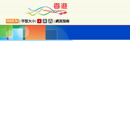
|
字型大小:
|
網頁指南