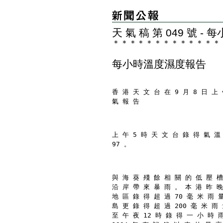
天 氣 稿 第 049 號 
＊
＊
＊
＊
＊
＊
＊
＊
＊
＊
＊
＊
＊
每小時溫度濕度報告
香 港 天 文 台 在 9 月 8 日 上 
氣 報 告
上 午 5 時 天 文 台 錄 得 氣 溫
97 。
與 海 葵 殘 餘 相 關 的 低 壓 槽
沿 岸 帶 來 暴 雨 。 本 港 昨 晚
地 區 錄 得 超 過 70 毫 米 雨 
島 更 錄 得 超 過 200 毫 米 雨
至 午 夜 12 時 錄 得 一 小 時 雨