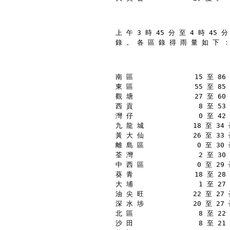
上 午 3 時 45 分 至 4 時 45 
錄 。 各 區 錄 得 雨 量 如 下 ：
南 區               15 至 8
東 區               55 至 8
觀 塘               27 至 6
西 貢                8 至 5
灣 仔                0 至 4
九 龍 城            18 至 34
黃 大 仙            26 至 33
離 島 區             0 至 30
荃 灣                2 至 3
中 西 區             0 至 29
葵 青               18 至 2
大 埔                1 至 2
油 尖 旺            22 至 27
深 水 埗            20 至 27
北 區                8 至 2
沙 田                8 至 2