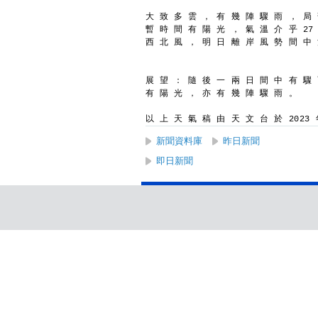
大 致 多 雲 ， 有 幾 陣 驟 雨 ， 局
暫 時 間 有 陽 光 ， 氣 溫 介 乎 27
西 北 風 ， 明 日 離 岸 風 勢 間 中
展 望 ： 隨 後 一 兩 日 間 中 有 驟
有 陽 光 ， 亦 有 幾 陣 驟 雨 。
以 上 天 氣 稿 由 天 文 台 於 2023 年
新聞資料庫
昨日新聞
即日新聞