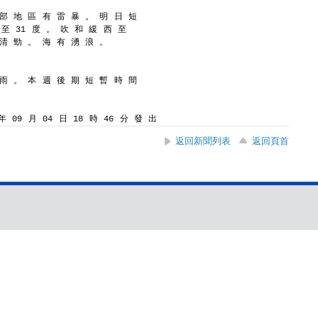
 部 地 區 有 雷 暴 。 明 日 短
 至 31 度 。 吹 和 緩 西 至
 清 勁 。 海 有 湧 浪 。
 雨 。 本 週 後 期 短 暫 時 間
 09 月 04 日 18 時 46 分 發 出
返回新聞列表
返回頁首