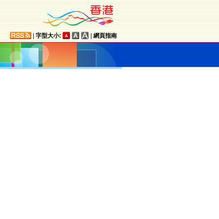
|
字型大小:
|
網頁指南