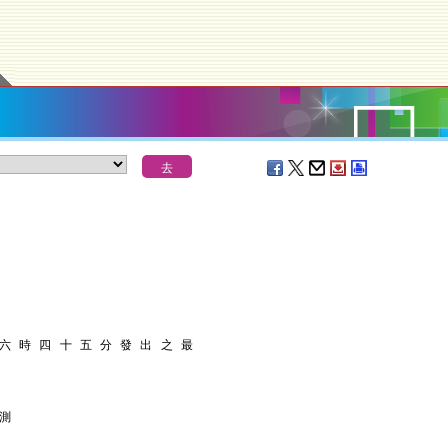
 六 時 四 十 五 分 發 出 之 最
 測