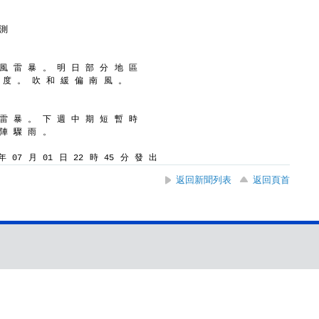
 測
 風 雷 暴 。 明 日 部 分 地 區
1 度 。 吹 和 緩 偏 南 風 。
 雷 暴 。 下 週 中 期 短 暫 時
 陣 驟 雨 。
 07 月 01 日 22 時 45 分 發 出
返回新聞列表
返回頁首