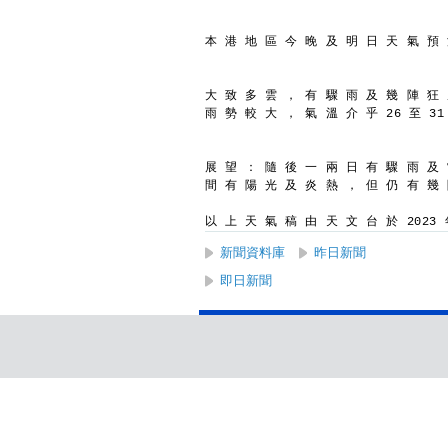
本 港 地 區 今 晚 及 明 日 天 氣 預
大 致 多 雲 ， 有 驟 雨 及 幾 陣 狂
雨 勢 較 大 ， 氣 溫 介 乎 26 至 3
展 望 ： 隨 後 一 兩 日 有 驟 雨 及
間 有 陽 光 及 炎 熱 ， 但 仍 有 幾
以 上 天 氣 稿 由 天 文 台 於 2023 年
新聞資料庫
昨日新聞
即日新聞