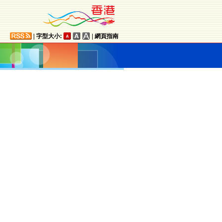
|
字型大小:
|
網頁指南