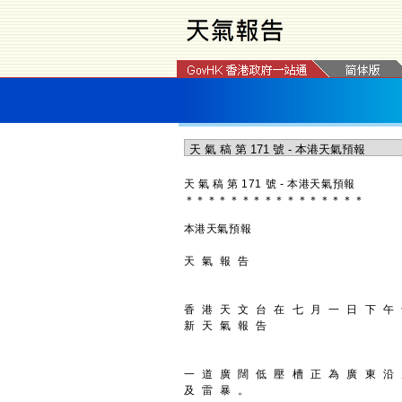
天 氣 稿 第 171 號 - 本港天氣預報
＊
＊
＊
＊
＊
＊
＊
＊
＊
＊
＊
＊
＊
＊
＊
＊
本港天氣預報
天 氣 報 告
香 港 天 文 台 在 七 月 一 日 下 午
新 天 氣 報 告
一 道 廣 闊 低 壓 槽 正 為 廣 東 沿
及 雷 暴 。