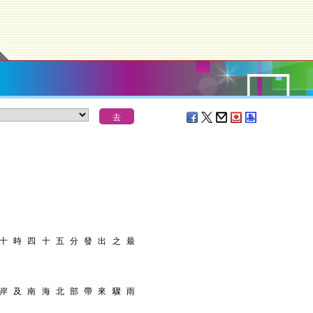
 十 時 四 十 五 分 發 出 之 最
 岸 及 南 海 北 部 帶 來 驟 雨