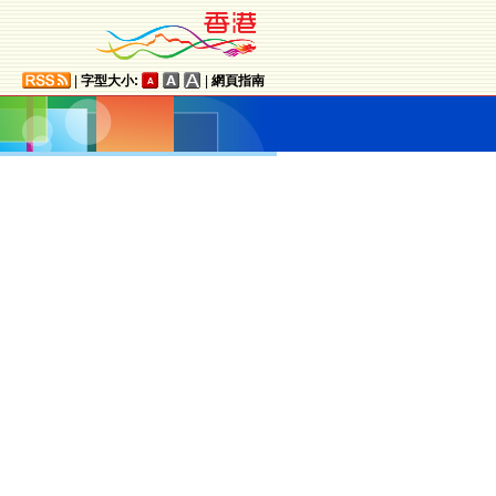
|
字型大小:
|
網頁指南