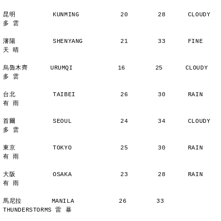
昆明          KUNMING           20        28      CLOUDY        
多 雲
瀋陽          SHENYANG          21        33      FINE          
天 晴
烏魯木齊      URUMQI            16        25      CLOUDY        
多 雲
台北          TAIBEI            26        30      RAIN          
有 雨
首爾          SEOUL             24        34      CLOUDY        
多 雲
東京          TOKYO             25        30      RAIN          
有 雨
大阪          OSAKA             23        28      RAIN          
有 雨
馬尼拉        MANILA            26        33      
THUNDERSTORMS 雷 暴