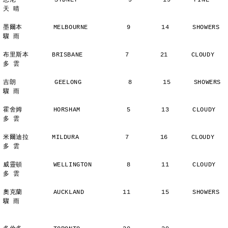
悉尼          SYDNEY             9        19      FINE          
天 晴
墨爾本        MELBOURNE          9        14      SHOWERS       
驟 雨
布里斯本      BRISBANE           7        21      CLOUDY        
多 雲
吉朗          GEELONG            8        15      SHOWERS       
驟 雨
霍舍姆        HORSHAM            5        13      CLOUDY        
多 雲
米爾迪拉      MILDURA            7        16      CLOUDY        
多 雲
威靈頓        WELLINGTON         8        11      CLOUDY        
多 雲
奧克蘭        AUCKLAND          11        15      SHOWERS       
驟 雨