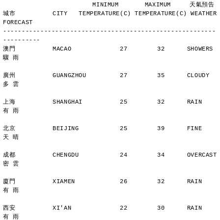
                        MINIMUM       MAXIMUM     天氣預告
城市          CITY   TEMPERATURE(C) TEMPERATURE(C) WEATHER 
FORECAST
---------------------------------------------------------
----------
澳門          MACAO             27        32      SHOWERS       
驟 雨
廣州          GUANGZHOU         27        35      CLOUDY        
多 雲
上海          SHANGHAI          25        32      RAIN          
有 雨
北京          BEIJING           25        39      FINE          
天 晴
成都          CHENGDU           24        34      OVERCAST      
密 雲
廈門          XIAMEN            26        32      RAIN          
有 雨
西安          XI'AN             22        30      RAIN          
有 雨