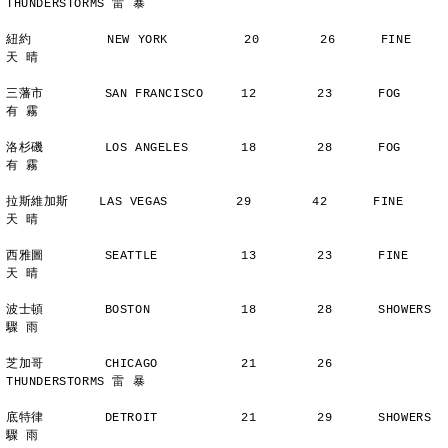
THUNDERSTORMS 雷 暴
紐約          NEW YORK          20        26      FINE          
天 晴
三藩市        SAN FRANCISCO     12        23      FOG           
有 霧
洛杉磯        LOS ANGELES       18        28      FOG           
有 霧
拉斯維加斯    LAS VEGAS         29        42      FINE          
天 晴
西雅圖        SEATTLE           13        23      FINE          
天 晴
波士頓        BOSTON            18        28      SHOWERS       
驟 雨
芝加哥        CHICAGO           21        26      
THUNDERSTORMS 雷 暴
底特律        DETROIT           21        29      SHOWERS       
驟 雨