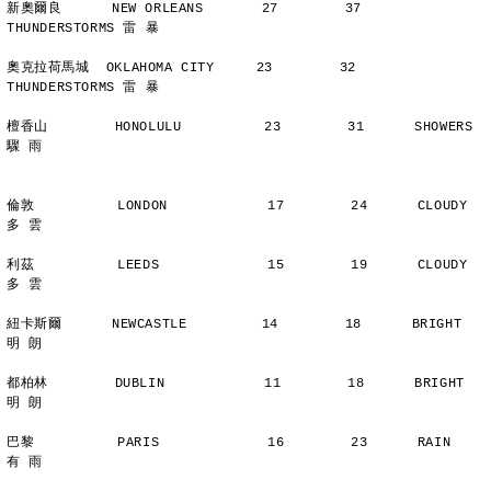
新奧爾良      NEW ORLEANS       27        37      
THUNDERSTORMS 雷 暴
奧克拉荷馬城  OKLAHOMA CITY     23        32      
THUNDERSTORMS 雷 暴
檀香山        HONOLULU          23        31      SHOWERS       
驟 雨
倫敦          LONDON            17        24      CLOUDY        
多 雲
利茲          LEEDS             15        19      CLOUDY        
多 雲
紐卡斯爾      NEWCASTLE         14        18      BRIGHT        
明 朗
都柏林        DUBLIN            11        18      BRIGHT        
明 朗
巴黎          PARIS             16        23      RAIN          
有 雨