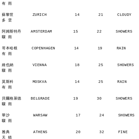
有 雨
蘇黎世        ZURICH            14        21      CLOUDY        
多 雲
阿姆斯特丹    AMSTERDAM         15        22      SHOWERS       
驟 雨
哥本哈根      COPENHAGEN        14        19      RAIN          
有 雨
維也納        VIENNA            18        25      SHOWERS       
驟 雨
莫斯科        MOSKVA            14        25      RAIN          
有 雨
貝爾格萊德    BELGRADE          19        30      SHOWERS       
驟 雨
華沙          WARSAW            17        24      SHOWERS       
驟 雨
雅典          ATHENS            20        32      FINE          
天 晴