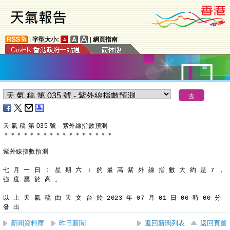
|
字型大小:
|
網頁指南
天 氣 稿 第 035 號 - 紫外線指數預測
＊
＊
＊
＊
＊
＊
＊
＊
＊
＊
＊
＊
＊
＊
＊
＊
＊
紫外線指數預測
七 月 一 日 ﹝ 星 期 六 ﹞ 的 最 高 紫 外 線 指 數 大 約 是 7 ，
強 度 屬 於 高 。
以 上 天 氣 稿 由 天 文 台 於 2023 年 07 月 01 日 06 時 00 分 
發 出
新聞資料庫
昨日新聞
返回新聞列表
返回頁首