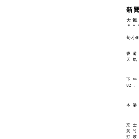
天 氣
＊
＊
每小
香 港 
天 氣
下 午
82 。
本 港
京 士 
黃 竹 
打 鼓 