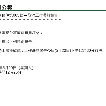
稿件第005號 ─ 取消工作暑熱警告
＊
＊
＊
＊
＊
＊
＊
＊
＊
＊
＊
＊
＊
＊
＊
＊
及電視台當值宣布員注意：
即播出下列特別報告：
處提醒你：工作暑熱警告今日(5月20日)下午12時30分取消。
3年5月20日（星期六）
間12時26分