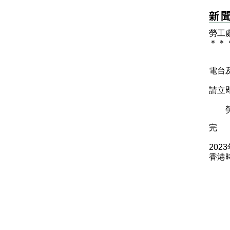
勞工處
＊
＊
電台
請立
勞工
完
202
香港時