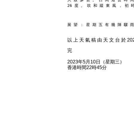
26 度 。 吹 和 緩 東 風 ， 初 
展 望 ： 星 期 五 有 幾 陣 驟 雨
以 上 天 氣 稿 由 天 文 台 於 2023
完
2023年5月10日（星期三）
香港時間22時45分