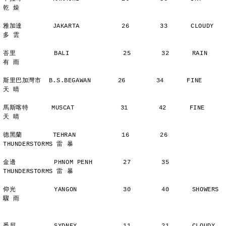
乾 燥
雅加達        JAKARTA           26        33      CLOUDY        
多 雲
峇里          BALI              25        32      RAIN          
有 雨
斯里巴加灣市  B.S.BEGAWAN       26        34      FINE          
天 晴
馬斯喀特      MUSCAT            31        42      FINE          
天 晴
德黑蘭        TEHRAN            16        26      
THUNDERSTORMS 雷 暴
金邊          PHNOM PENH        27        35      
THUNDERSTORMS 雷 暴
仰光          YANGON            30        40      SHOWERS       
驟 雨