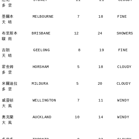
悉尼          SYDNEY            11        21      CLOUDY        
多 雲
墨爾本        MELBOURNE          7        18      FINE          
天 晴
布里斯本      BRISBANE          12        24      SHOWERS       
驟 雨
吉朗          GEELONG            8        19      FINE          
天 晴
霍舍姆        HORSHAM            5        18      CLOUDY        
多 雲
米爾迪拉      MILDURA            5        20      CLOUDY        
多 雲
威靈頓        WELLINGTON         7        11      WINDY         
大 風
奧克蘭        AUCKLAND          10        14      WINDY         
大 風