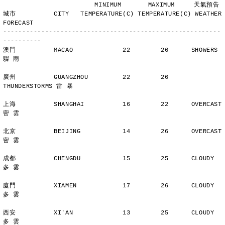
                        MINIMUM       MAXIMUM     天氣預告
城市          CITY   TEMPERATURE(C) TEMPERATURE(C) WEATHER 
FORECAST
---------------------------------------------------------
----------
澳門          MACAO             22        26      SHOWERS       
驟 雨
廣州          GUANGZHOU         22        26      
THUNDERSTORMS 雷 暴
上海          SHANGHAI          16        22      OVERCAST      
密 雲
北京          BEIJING           14        26      OVERCAST      
密 雲
成都          CHENGDU           15        25      CLOUDY        
多 雲
廈門          XIAMEN            17        26      CLOUDY        
多 雲
西安          XI'AN             13        25      CLOUDY        
多 雲