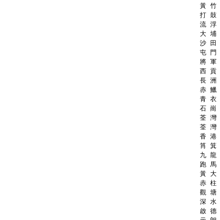
黃 竹 
打 鼓 
流 浮 
大 埔 
沙 田 
屯 門 
將 軍 
西 貢 
長 洲 
赤 鱲 
青 衣 
石 崗 
荃 灣 
荃 灣 
香 港 
筲 箕 
九 龍 
跑 馬 
黃 大 
赤 柱 
觀 塘 
深 水 
啟 德 