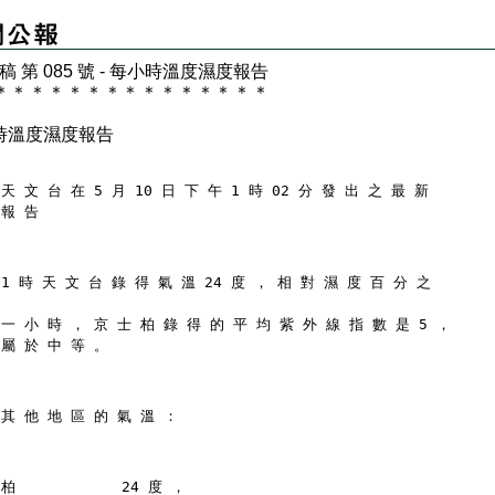
 稿 第 085 號 - 每小時溫度濕度報告
＊
＊
＊
＊
＊
＊
＊
＊
＊
＊
＊
＊
＊
＊
＊
時溫度濕度報告
天 文 台 在 5 月 10 日 下 午 1 時 02 分 發 出 之 最 新
 報 告
 1 時 天 文 台 錄 得 氣 溫 24 度 ， 相 對 濕 度 百 分 之
 一 小 時 ， 京 士 柏 錄 得 的 平 均 紫 外 線 指 數 是 5 ，
 屬 於 中 等 。
 其 他 地 區 的 氣 溫 ：
柏            24 度 ，