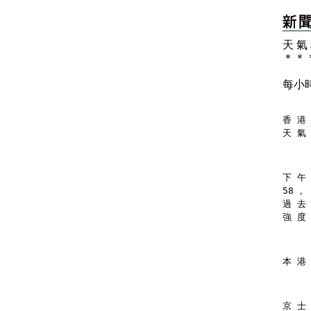
天 氣
＊
＊
每小
香 港 
天 氣
下 午
58 。
過 去
強 度
本 港
京 士 