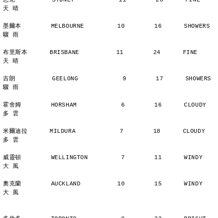
悉尼          SYDNEY            11        20      FINE          
天 晴
墨爾本        MELBOURNE         10        16      SHOWERS       
驟 雨
布里斯本      BRISBANE          11        24      FINE          
天 晴
吉朗          GEELONG            9        17      SHOWERS       
驟 雨
霍舍姆        HORSHAM            6        16      CLOUDY        
多 雲
米爾迪拉      MILDURA            7        18      CLOUDY        
多 雲
威靈頓        WELLINGTON         7        11      WINDY         
大 風
奧克蘭        AUCKLAND          10        15      WINDY         
大 風