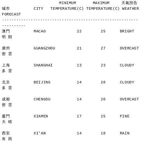
                        MINIMUM       MAXIMUM     天氣預告
城市          CITY   TEMPERATURE(C) TEMPERATURE(C) WEATHER 
FORECAST
---------------------------------------------------------
----------
澳門          MACAO             22        25      BRIGHT        
明 朗
廣州          GUANGZHOU         21        27      OVERCAST      
密 雲
上海          SHANGHAI          13        23      CLOUDY        
多 雲
北京          BEIJING           14        28      CLOUDY        
多 雲
成都          CHENGDU           14        20      OVERCAST      
密 雲
廈門          XIAMEN            17        25      FINE          
天 晴
西安          XI'AN             14        18      RAIN          
有 雨