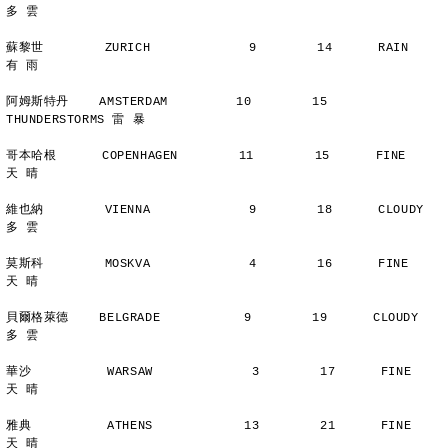
多 雲
蘇黎世        ZURICH             9        14      RAIN          
有 雨
阿姆斯特丹    AMSTERDAM         10        15      
THUNDERSTORMS 雷 暴
哥本哈根      COPENHAGEN        11        15      FINE          
天 晴
維也納        VIENNA             9        18      CLOUDY        
多 雲
莫斯科        MOSKVA             4        16      FINE          
天 晴
貝爾格萊德    BELGRADE           9        19      CLOUDY        
多 雲
華沙          WARSAW             3        17      FINE          
天 晴
雅典          ATHENS            13        21      FINE          
天 晴