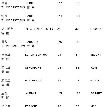
宿霧          CEBU              27        33      
THUNDERSTORMS 雷 暴
河內          HANOI             24        30      
THUNDERSTORMS 雷 暴
胡志明市      HO CHI MINH CITY  24        32      SHOWERS       
驟 雨
曼谷          BANGKOK           26        36      
THUNDERSTORMS 雷 暴
吉隆坡        KUALA LUMPUR      24        34      BRIGHT        
明 朗
新加坡        SINGAPORE         25        35      FINE          
天 晴
新德里        NEW DELHI         21        39      WINDY         
大 風
孟買          MUMBAI            25        35      BRIGHT        
明 朗
卡拉奇        KARACHI           25        36      DRY           