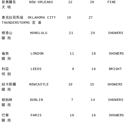
新奧爾良      NEW ORLEANS       22        29      FINE          
天 晴
奧克拉荷馬城  OKLAHOMA CITY     19        27      
THUNDERSTORMS 雷 暴
檀香山        HONOLULU          21        29      SHOWERS       
驟 雨
倫敦          LONDON            11        18      SHOWERS       
驟 雨
利茲          LEEDS              9        16      BRIGHT        
明 朗
紐卡斯爾      NEWCASTLE         10        15      SHOWERS       
驟 雨
都柏林        DUBLIN             7        14      SHOWERS       
驟 雨
巴黎          PARIS             10        16      SHOWERS       
驟 雨