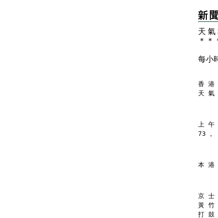
天 氣
＊
＊
每小
香 港 
天 氣
上 午
73 。
本 港
京 士 
黃 竹 
打 鼓 