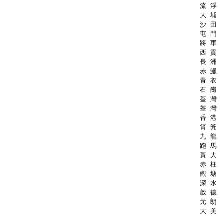
流 浮 
大 埔 
沙 田 
屯 門 
將 軍 
西 貢 
長 洲 
赤 鱲 
青 衣 
石 崗 
荃 灣 
荃 灣 
香 港 
筲 箕 
九 龍 
跑 馬 
黃 大 
赤 柱 
觀 塘 
深 水 
啟 德 
元 朗 
大 美 