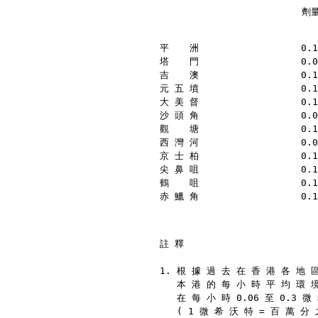
	                
平  　洲                  0.1
塔  　門                  0.0
吉　  澳                  0.1
元 五 墳                  0.1
大 美 督                  0.1
沙 頭 角                  0.0
觀  　塘                  0.1
西 灣 河                  0.0
京 士 柏                  0.1
尖 鼻 咀                  0.1
鶴  　咀                  0.1
赤 鱲 角                  0.1
註 釋
1. 根 據 過 去 在 香 港 各 地 
   本 港 的 每 小 時 平 均 環 
   在 每 小 時 0.06 至 0.3 
   ( 1 微 希 沃 特 = 百 萬 分