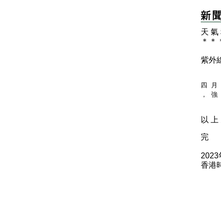
天 氣
＊
＊
紫外
四 月
， 強
以 上 
完
202
香港時