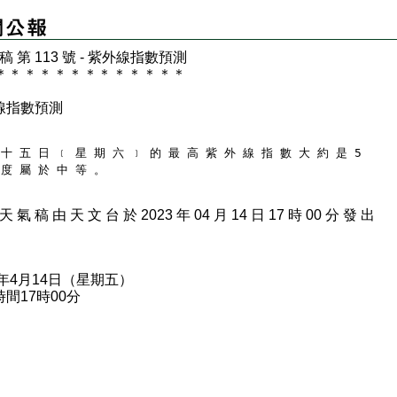
 稿 第 113 號 - 紫外線指數預測
＊
＊
＊
＊
＊
＊
＊
＊
＊
＊
＊
＊
＊
線指數預測
 十 五 日 ﹝ 星 期 六 ﹞ 的 最 高 紫 外 線 指 數 大 約 是 5
 度 屬 於 中 等 。
天 氣 稿 由 天 文 台 於 2023 年 04 月 14 日 17 時 00 分 發 出
3年4月14日（星期五）
間17時00分