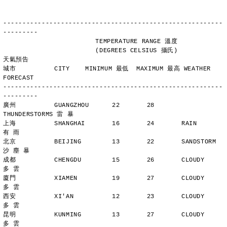
---------------------------------------------------------
---------
                        TEMPERATURE RANGE 溫度
                        (DEGREES CELSIUS 攝氏)      
天氣預告
城市          CITY    MINIMUM 最低  MAXIMUM 最高 WEATHER 
FORECAST
---------------------------------------------------------
---------
廣州          GUANGZHOU      22       28       
THUNDERSTORMS 雷 暴
上海          SHANGHAI       16       24       RAIN          
有 雨
北京          BEIJING        13       22       SANDSTORM     
沙 塵 暴
成都          CHENGDU        15       26       CLOUDY        
多 雲
廈門          XIAMEN         19       27       CLOUDY        
多 雲
西安          XI'AN          12       23       CLOUDY        
多 雲
昆明          KUNMING        13       27       CLOUDY        
多 雲