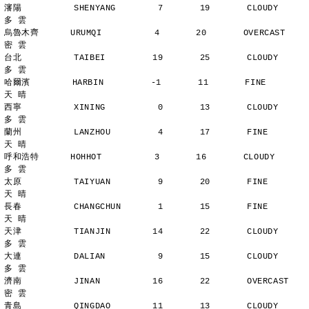
瀋陽          SHENYANG        7       19       CLOUDY        
多 雲
烏魯木齊      URUMQI          4       20       OVERCAST      
密 雲
台北          TAIBEI         19       25       CLOUDY        
多 雲
哈爾濱        HARBIN         -1       11       FINE          
天 晴
西寧          XINING          0       13       CLOUDY        
多 雲
蘭州          LANZHOU         4       17       FINE          
天 晴
呼和浩特      HOHHOT          3       16       CLOUDY        
多 雲
太原          TAIYUAN         9       20       FINE          
天 晴
長春          CHANGCHUN       1       15       FINE          
天 晴
天津          TIANJIN        14       22       CLOUDY        
多 雲
大連          DALIAN          9       15       CLOUDY        
多 雲
濟南          JINAN          16       22       OVERCAST      
密 雲
青島          QINGDAO        11       13       CLOUDY        