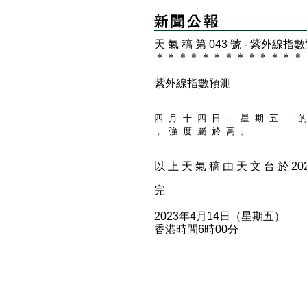
天 氣 稿 第 043 號 - 紫外線指
＊
＊
＊
＊
＊
＊
＊
＊
＊
＊
＊
＊
＊
紫外線指數預測
四 月 十 四 日 ﹝ 星 期 五 ﹞ 的
， 強 度 屬 於 高 。
以 上 天 氣 稿 由 天 文 台 於 2023
完
2023年4月14日（星期五）
香港時間6時00分