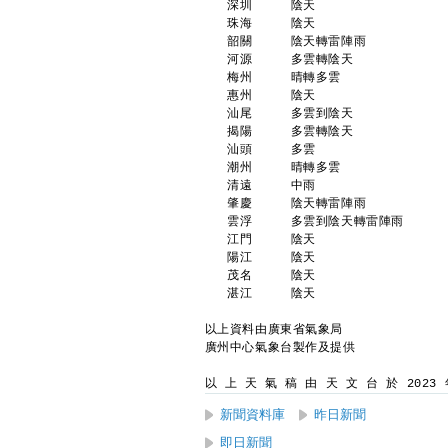
   深圳     陰天                
   珠海     陰天                
   韶關     陰天轉雷陣雨          
   河源     多雲轉陰天            
   梅州     晴轉多雲             
   惠州     陰天                
   汕尾     多雲到陰天            
   揭陽     多雲轉陰天            
   汕頭     多雲                
   潮州     晴轉多雲             
   清遠     中雨                
   肇慶     陰天轉雷陣雨          
   雲浮     多雲到陰天轉雷陣雨      
   江門     陰天                
   陽江     陰天                
   茂名     陰天                
   湛江     陰天                
以上資料由廣東省氣象局
廣州中心氣象台製作及提供
以 上 天 氣 稿 由 天 文 台 於 2023 年
新聞資料庫
昨日新聞
即日新聞