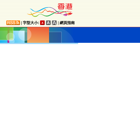
|
字型大小:
|
網頁指南