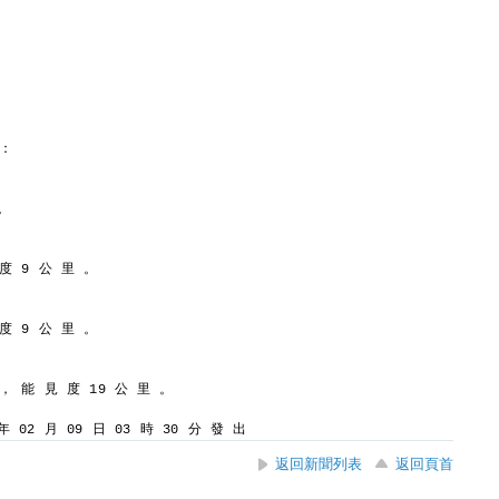
 ：
。
 度 9 公 里 。
 度 9 公 里 。
 ， 能 見 度 19 公 里 。
 02 月 09 日 03 時 30 分 發 出
返回新聞列表
返回頁首