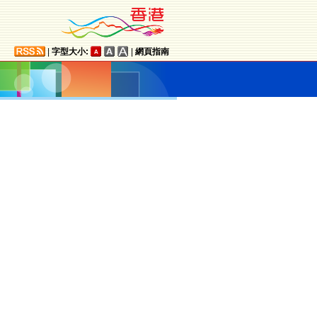
|
字型大小:
|
網頁指南