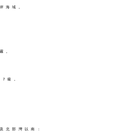
 岸 海 域 。
 霧 。
 7 級 。
 及 北 部 灣 以 南 ：