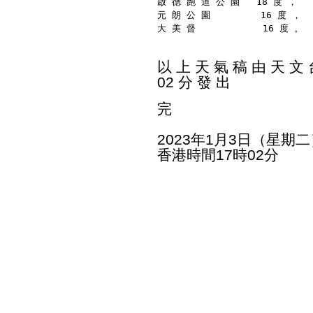
啟 德 跑 道 公 園   18 度 ，
元 朗 公 園         16 度 ，
大 美 督            16 度 。
以 上 天 氣 稿 由 天 文 台
02 分 發 出
完
2023年1月3日（星期二
香港時間17時02分