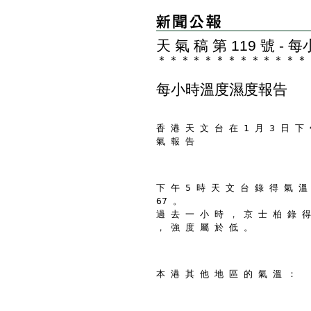
天 氣 稿 第 119 號 
＊
＊
＊
＊
＊
＊
＊
＊
＊
＊
＊
＊
＊
每小時溫度濕度報告
香 港 天 文 台 在 1 月 3 日 下 
氣 報 告
下 午 5 時 天 文 台 錄 得 氣 溫
67 。
過 去 一 小 時 ， 京 士 柏 錄 得
， 強 度 屬 於 低 。
本 港 其 他 地 區 的 氣 溫 ：