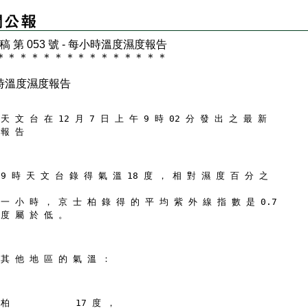
 稿 第 053 號 - 每小時溫度濕度報告
＊
＊
＊
＊
＊
＊
＊
＊
＊
＊
＊
＊
＊
＊
＊
時溫度濕度報告
天 文 台 在 12 月 7 日 上 午 9 時 02 分 發 出 之 最 新
 報 告
 9 時 天 文 台 錄 得 氣 溫 18 度 ， 相 對 濕 度 百 分 之
 一 小 時 ， 京 士 柏 錄 得 的 平 均 紫 外 線 指 數 是 0.7
 度 屬 於 低 。
 其 他 地 區 的 氣 溫 ：
柏            17 度 ，