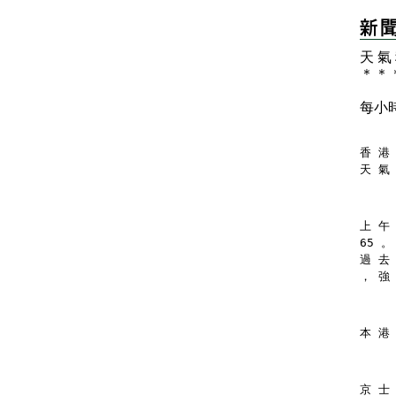
天 氣
＊
＊
每小
香 港 
天 氣
上 午
65 。
過 去
， 強
本 港
京 士 