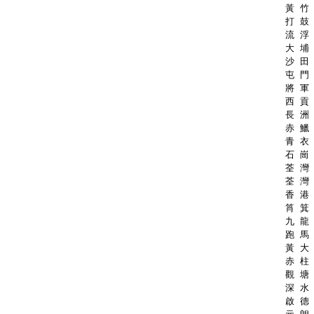
黃 竹 
打 鼓 
流 浮 
大 埔 
沙 田 
屯 門 
將 軍 
西 貢 
長 洲 
赤 鱲 
青 衣 
石 崗 
荃 灣 
荃 灣 
香 港 
筲 箕 
九 龍 
跑 馬 
黃 大 
赤 柱 
觀 塘 
深 水 
啟 德 