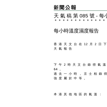
天 氣 稿 第 085 號 
＊
＊
＊
＊
＊
＊
＊
＊
＊
＊
＊
＊
＊
每小時溫度濕度報告
香 港 天 文 台 在 12 月 2 日 下
天 氣 報 告
下 午 2 時 天 文 台 錄 得 氣 溫
64 。
過 去 一 小 時 ， 京 士 柏 錄 得
強 度 屬 於 中 等 。
本 港 其 他 地 區 的 氣 溫 ：