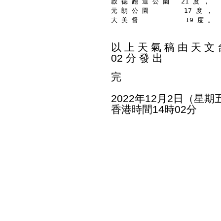
啟 德 跑 道 公 園   21 度 ，
元 朗 公 園         17 度 ，
大 美 督            19 度 。
以 上 天 氣 稿 由 天 文 台
02 分 發 出
完
2022年12月2日（星期
香港時間14時02分