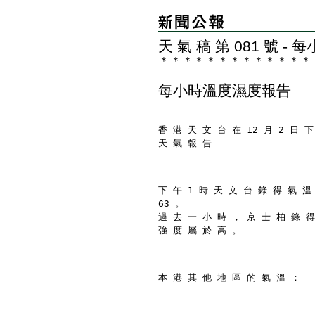
天 氣 稿 第 081 號 
＊
＊
＊
＊
＊
＊
＊
＊
＊
＊
＊
＊
＊
每小時溫度濕度報告
香 港 天 文 台 在 12 月 2 日 下
天 氣 報 告
下 午 1 時 天 文 台 錄 得 氣 溫
63 。
過 去 一 小 時 ， 京 士 柏 錄 得
強 度 屬 於 高 。
本 港 其 他 地 區 的 氣 溫 ：