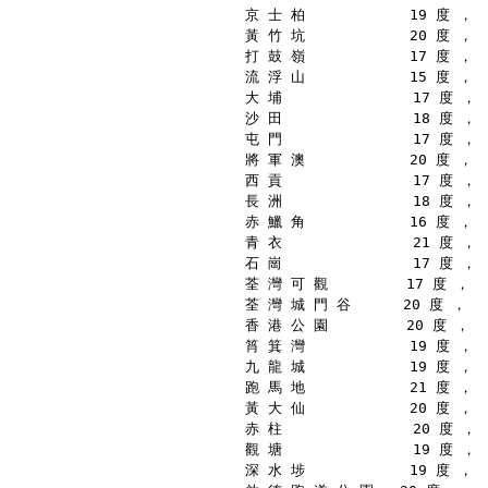
京 士 柏            19 度 ，
黃 竹 坑            20 度 ，
打 鼓 嶺            17 度 ，
流 浮 山            15 度 ，
大 埔               17 度 ，
沙 田               18 度 ，
屯 門               17 度 ，
將 軍 澳            20 度 ，
西 貢               17 度 ，
長 洲               18 度 ，
赤 鱲 角            16 度 ，
青 衣               21 度 ，
石 崗               17 度 ，
荃 灣 可 觀         17 度 ，
荃 灣 城 門 谷      20 度 ，
香 港 公 園         20 度 ，
筲 箕 灣            19 度 ，
九 龍 城            19 度 ，
跑 馬 地            21 度 ，
黃 大 仙            20 度 ，
赤 柱               20 度 ，
觀 塘               19 度 ，
深 水 埗            19 度 ，