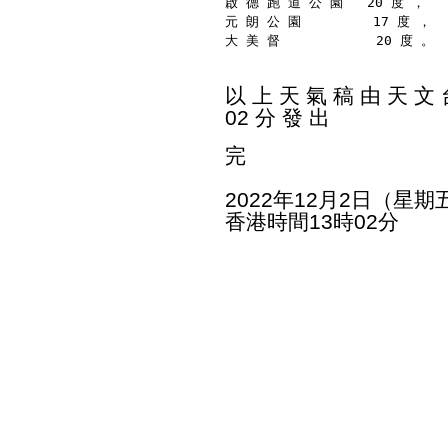
啟 德 跑 道 公 園   20 度 ，
元 朗 公 園         17 度 ，
大 美 督            20 度 。
以 上 天 氣 稿 由 天 文 台
02 分 發 出
完
2022年12月2日（星期
香港時間13時02分