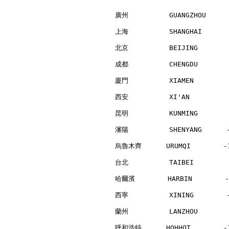
廣州          GUANGZHOU     
上海          SHANGHAI      
北京          BEIJING       
成都          CHENGDU       
廈門          XIAMEN        
西安          XI'AN         
昆明          KUNMING       
瀋陽          SHENYANG      
烏魯木齊      URUMQI        -1
台北          TAIBEI        
哈爾濱        HARBIN        -
西寧          XINING        
蘭州          LANZHOU       
呼和浩特      HOHHOT        -1