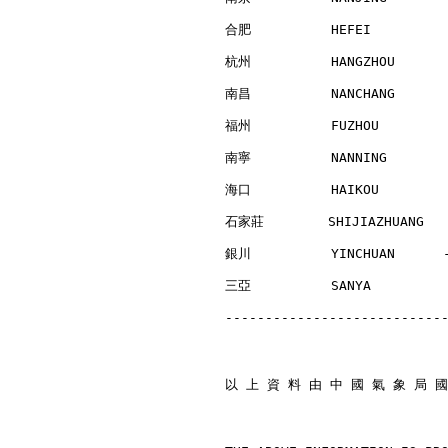
合肥          HEFEI         
杭州          HANGZHOU      
南昌          NANCHANG      
福州          FUZHOU        
南寧          NANNING       
海口          HAIKOU        
石家莊        SHIJIAZHUANG   
銀川          YINCHUAN      
三亞          SANYA         
---------------------------
以 上 資 料 由 中 國 氣 象 局 國