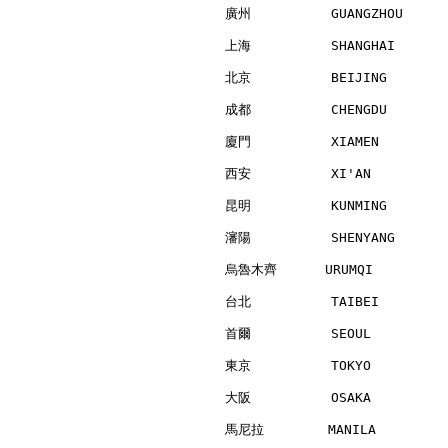
廣州          GUANGZHOU     
上海          SHANGHAI      
北京          BEIJING       
成都          CHENGDU       
廈門          XIAMEN        
西安          XI'AN         
昆明          KUNMING       
瀋陽          SHENYANG      
烏魯木齊      URUMQI          
台北          TAIBEI        
首爾          SEOUL         
東京          TOKYO         
大阪          OSAKA         
馬尼拉        MANILA         