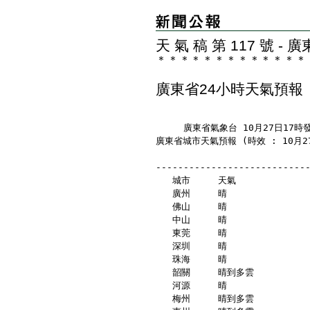
天 氣 稿 第 117 號 
＊
＊
＊
＊
＊
＊
＊
＊
＊
＊
＊
＊
＊
廣東省24小時天氣預報
     廣東省氣象台 10月27日17時
廣東省城市天氣預報 (時效 : 10月27
---------------------------
   城市     天氣            
   廣州     晴               
   佛山     晴               
   中山     晴               
   東莞     晴               
   深圳     晴               
   珠海     晴               
   韶關     晴到多雲          
   河源     晴               
   梅州     晴到多雲          