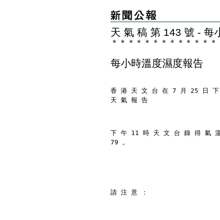
天 氣 稿 第 143 號 
＊
＊
＊
＊
＊
＊
＊
＊
＊
＊
＊
＊
＊
每小時溫度濕度報告
香 港 天 文 台 在 7 月 25 日 下
天 氣 報 告
下 午 11 時 天 文 台 錄 得 氣 
79 。
請 注 意 ：