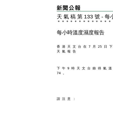
天 氣 稿 第 133 號 
＊
＊
＊
＊
＊
＊
＊
＊
＊
＊
＊
＊
＊
每小時溫度濕度報告
香 港 天 文 台 在 7 月 25 日 下
天 氣 報 告
下 午 9 時 天 文 台 錄 得 氣 溫
74 。
請 注 意 ：