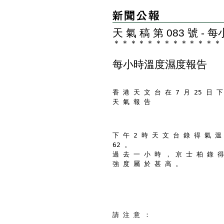
天 氣 稿 第 083 號 
＊
＊
＊
＊
＊
＊
＊
＊
＊
＊
＊
＊
＊
每小時溫度濕度報告
香 港 天 文 台 在 7 月 25 日 下
天 氣 報 告
下 午 2 時 天 文 台 錄 得 氣 溫
62 。
過 去 一 小 時 ， 京 士 柏 錄 得
強 度 屬 於 甚 高 。
請 注 意 ：