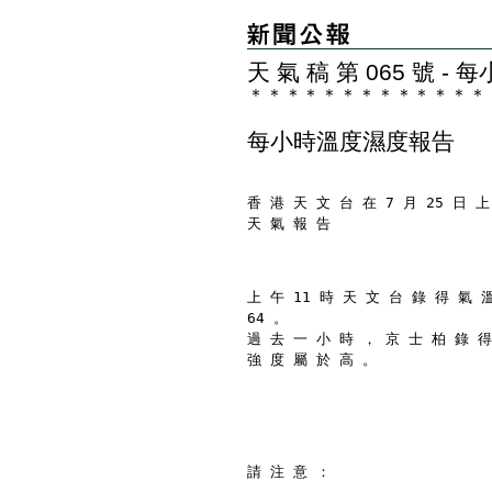
天 氣 稿 第 065 號 
＊
＊
＊
＊
＊
＊
＊
＊
＊
＊
＊
＊
＊
每小時溫度濕度報告
香 港 天 文 台 在 7 月 25 日 上
天 氣 報 告
上 午 11 時 天 文 台 錄 得 氣 
64 。
過 去 一 小 時 ， 京 士 柏 錄 得
強 度 屬 於 高 。
請 注 意 ：