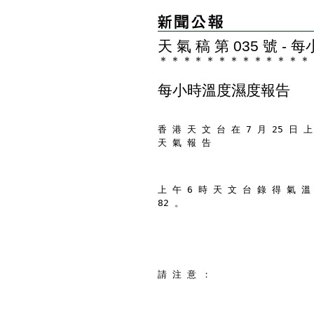
天 氣 稿 第 035 號 
＊
＊
＊
＊
＊
＊
＊
＊
＊
＊
＊
＊
＊
每小時溫度濕度報告
香 港 天 文 台 在 7 月 25 日 上
天 氣 報 告
上 午 6 時 天 文 台 錄 得 氣 溫
82 。
請 注 意 ：