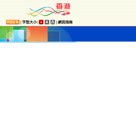
|
字型大小:
|
網頁指南