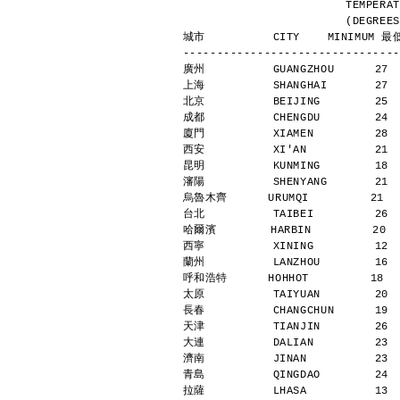
                
            
城市          CITY    MINIMUM 最低
--------------------------------
廣州          GUANGZHOU      27 
上海          SHANGHAI       27 
北京          BEIJING        25 
成都          CHENGDU        24 
廈門          XIAMEN         28 
西安          XI'AN          21 
昆明          KUNMING        18 
瀋陽          SHENYANG       21 
烏魯木齊      URUMQI         21   
台北          TAIBEI         26 
哈爾濱        HARBIN         20  
西寧          XINING         12 
蘭州          LANZHOU        16 
呼和浩特      HOHHOT         18   
太原          TAIYUAN        20 
長春          CHANGCHUN      19 
天津          TIANJIN        26 
大連          DALIAN         23 
濟南          JINAN          23 
青島          QINGDAO        24 
拉薩          LHASA          13 