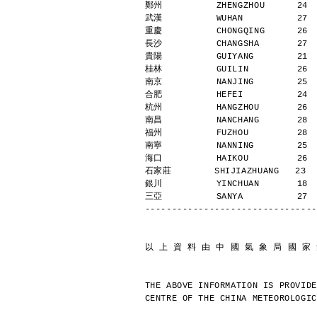
鄭州          ZHENGZHOU      24 
武漢          WUHAN          27 
重慶          CHONGQING      26 
長沙          CHANGSHA       27 
貴陽          GUIYANG        21 
桂林          GUILIN         26 
南京          NANJING        25 
合肥          HEFEI          24 
杭州          HANGZHOU       26 
南昌          NANCHANG       28 
福州          FUZHOU         28 
南寧          NANNING        25 
海口          HAIKOU         26 
石家莊        SHIJIAZHUANG   23  
銀川          YINCHUAN       18 
三亞          SANYA          27 
--------------------------------
以 上 資 料 由 中 國 氣 象 局 國 家
THE ABOVE INFORMATION IS PROVIDE
CENTRE OF THE CHINA METEOROLOGIC