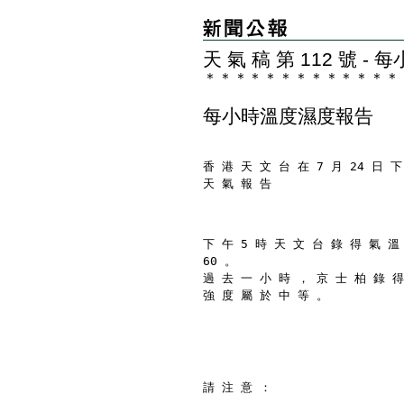
天 氣 稿 第 112 號 
＊
＊
＊
＊
＊
＊
＊
＊
＊
＊
＊
＊
＊
每小時溫度濕度報告
香 港 天 文 台 在 7 月 24 日 下
天 氣 報 告
下 午 5 時 天 文 台 錄 得 氣 溫
60 。
過 去 一 小 時 ， 京 士 柏 錄 得
強 度 屬 於 中 等 。
請 注 意 ：