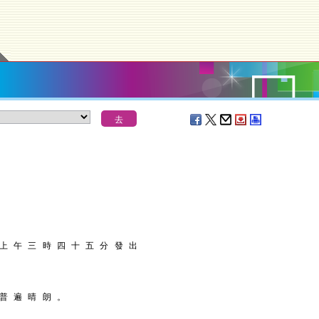
 上 午 三 時 四 十 五 分 發 出
 普 遍 晴 朗 。