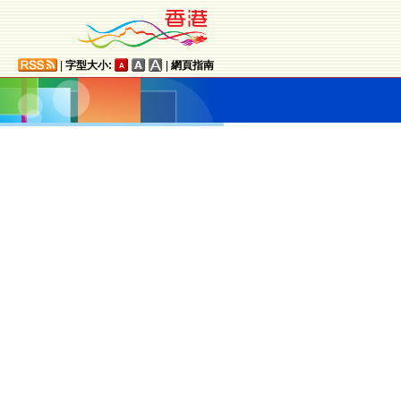
|
字型大小:
|
網頁指南