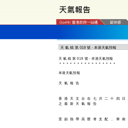
天 氣 稿 第 019 號 - 本港天氣預報
＊
＊
＊
＊
＊
＊
＊
＊
＊
＊
＊
＊
＊
＊
＊
＊
本港天氣預報
天 氣 報 告
香 港 天 文 台 在 七 月 二 十 四 日
之 最 新 天 氣 報 告
受 副 熱 帶 高 壓 脊 支 配 ， 華 南