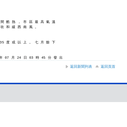
 間 酷 熱 ， 市 區 最 高 氣 溫
 吹 和 緩 西 南 風 。
35 度 或 以 上 。 七 月 餘 下
 07 月 24 日 03 時 45 分 發 出
返回新聞列表
返回頁首