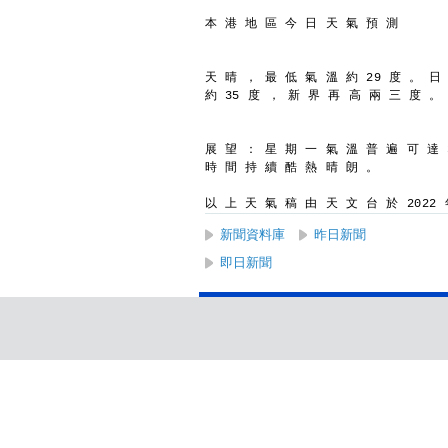
本 港 地 區 今 日 天 氣 預 測
天 晴 ， 最 低 氣 溫 約 29 度 。 日
約 35 度 ， 新 界 再 高 兩 三 度 。
展 望 ： 星 期 一 氣 溫 普 遍 可 達 
時 間 持 續 酷 熱 晴 朗 。
以 上 天 氣 稿 由 天 文 台 於 2022 年
新聞資料庫
昨日新聞
即日新聞