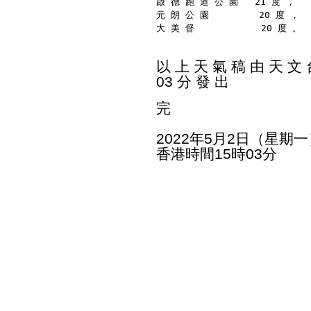
啟 德 跑 道 公 園   21 度 ，
元 朗 公 園         20 度 ，
大 美 督            20 度 。
以 上 天 氣 稿 由 天 文 台
03 分 發 出
完
2022年5月2日（星期一
香港時間15時03分