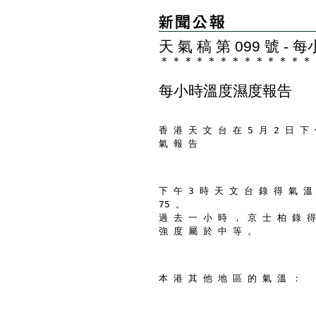
天 氣 稿 第 099 號 
＊
＊
＊
＊
＊
＊
＊
＊
＊
＊
＊
＊
＊
每小時溫度濕度報告
香 港 天 文 台 在 5 月 2 日 下 
氣 報 告
下 午 3 時 天 文 台 錄 得 氣 溫
75 。
過 去 一 小 時 ， 京 士 柏 錄 得
強 度 屬 於 中 等 。
本 港 其 他 地 區 的 氣 溫 ：