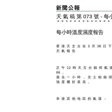
天 氣 稿 第 073 號 
＊
＊
＊
＊
＊
＊
＊
＊
＊
＊
＊
＊
＊
每小時溫度濕度報告
香 港 天 文 台 在 3 月 30 日 下
天 氣 報 告
正 午 12 時 天 文 台 錄 得 氣 
66 。
過 去 一 小 時 ， 京 士 柏 錄 得
強 度 屬 於 甚 高 。
本 港 其 他 地 區 的 氣 溫 ：