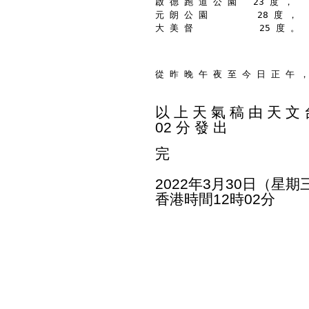
啟 德 跑 道 公 園   23 度 ，
元 朗 公 園         28 度 ，
大 美 督            25 度 。
從 昨 晚 午 夜 至 今 日 正 午 ，
以 上 天 氣 稿 由 天 文 台
02 分 發 出
完
2022年3月30日（星期
香港時間12時02分