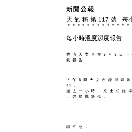
天 氣 稿 第 117 號 
＊
＊
＊
＊
＊
＊
＊
＊
＊
＊
＊
＊
＊
每小時溫度濕度報告
香 港 天 文 台 在 3 月 9 日 下 
氣 報 告
下 午 6 時 天 文 台 錄 得 氣 溫
44 。
過 去 一 小 時 ， 京 士 柏 錄 得
， 強 度 屬 於 低 。
請 注 意 ：