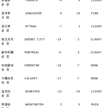
多倫多        TORONTO           -4         5      CLOUDY        
多 雲
溫哥華        VANCOUVER          0        10      FINE          
天 晴
渥太華        OTTAWA            -7         2      CLOUDY        
多 雲
魁北克市      QUEBEC CITY      -13         2      CLOUDY        
多 雲
蒙特利爾      MONTREAL          -5         3      CLOUDY        
多 雲
埃德蒙頓      EDMONTON         -18        -7      SNOW          
有 雪
卡爾加里      CALGARY          -17        -7      SNOW          
有 雪
溫尼伯        WINNIPEG         -22       -16      CLOUDY        
多 雲
華盛頓        WASHINGTON         2         5      RAIN          