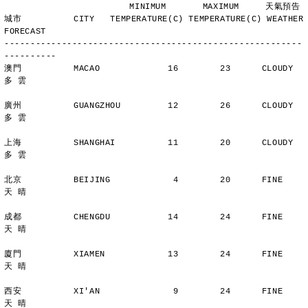
                        MINIMUM       MAXIMUM     天氣預告
城市          CITY   TEMPERATURE(C) TEMPERATURE(C) WEATHER 
FORECAST
---------------------------------------------------------
----------
澳門          MACAO             16        23      CLOUDY        
多 雲
廣州          GUANGZHOU         12        26      CLOUDY        
多 雲
上海          SHANGHAI          11        20      CLOUDY        
多 雲
北京          BEIJING            4        20      FINE          
天 晴
成都          CHENGDU           14        24      FINE          
天 晴
廈門          XIAMEN            13        24      FINE          
天 晴
西安          XI'AN              9        24      FINE          
天 晴