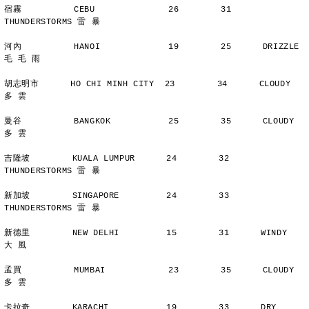
宿霧          CEBU              26        31      
THUNDERSTORMS 雷 暴
河內          HANOI             19        25      DRIZZLE    
毛 毛 雨
胡志明市      HO CHI MINH CITY  23        34      CLOUDY        
多 雲
曼谷          BANGKOK           25        35      CLOUDY        
多 雲
吉隆坡        KUALA LUMPUR      24        32      
THUNDERSTORMS 雷 暴
新加坡        SINGAPORE         24        33      
THUNDERSTORMS 雷 暴
新德里        NEW DELHI         15        31      WINDY         
大 風
孟買          MUMBAI            23        35      CLOUDY        
多 雲
卡拉奇        KARACHI           19        33      DRY           