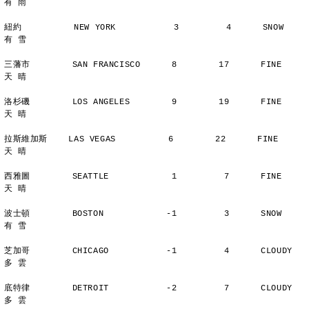
有 雨
紐約          NEW YORK           3         4      SNOW          
有 雪
三藩市        SAN FRANCISCO      8        17      FINE          
天 晴
洛杉磯        LOS ANGELES        9        19      FINE          
天 晴
拉斯維加斯    LAS VEGAS          6        22      FINE          
天 晴
西雅圖        SEATTLE            1         7      FINE          
天 晴
波士頓        BOSTON            -1         3      SNOW          
有 雪
芝加哥        CHICAGO           -1         4      CLOUDY        
多 雲
底特律        DETROIT           -2         7      CLOUDY        
多 雲