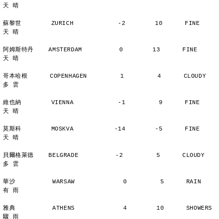
天 晴
蘇黎世        ZURICH            -2        10      FINE          
天 晴
阿姆斯特丹    AMSTERDAM          0        13      FINE          
天 晴
哥本哈根      COPENHAGEN         1         4      CLOUDY        
多 雲
維也納        VIENNA            -1         9      FINE          
天 晴
莫斯科        MOSKVA           -14        -5      FINE          
天 晴
貝爾格萊德    BELGRADE          -2         5      CLOUDY        
多 雲
華沙          WARSAW             0         5      RAIN          
有 雨
雅典          ATHENS             4        10      SHOWERS       
驟 雨