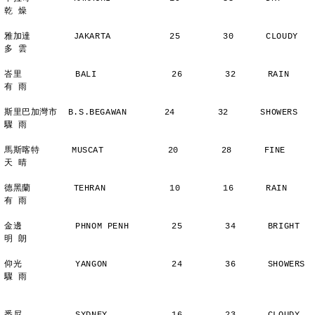
乾 燥
雅加達        JAKARTA           25        30      CLOUDY        
多 雲
峇里          BALI              26        32      RAIN          
有 雨
斯里巴加灣市  B.S.BEGAWAN       24        32      SHOWERS       
驟 雨
馬斯喀特      MUSCAT            20        28      FINE          
天 晴
德黑蘭        TEHRAN            10        16      RAIN          
有 雨
金邊          PHNOM PENH        25        34      BRIGHT        
明 朗
仰光          YANGON            24        36      SHOWERS       
驟 雨