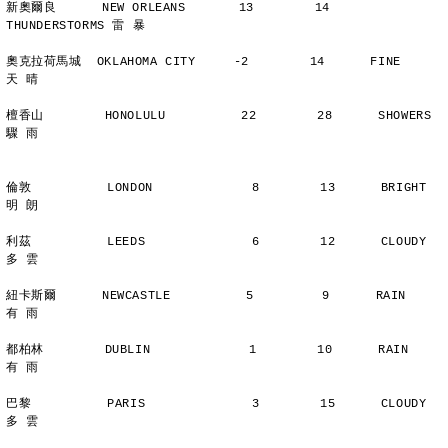
新奧爾良      NEW ORLEANS       13        14      
THUNDERSTORMS 雷 暴
奧克拉荷馬城  OKLAHOMA CITY     -2        14      FINE          
天 晴
檀香山        HONOLULU          22        28      SHOWERS       
驟 雨
倫敦          LONDON             8        13      BRIGHT        
明 朗
利茲          LEEDS              6        12      CLOUDY        
多 雲
紐卡斯爾      NEWCASTLE          5         9      RAIN          
有 雨
都柏林        DUBLIN             1        10      RAIN          
有 雨
巴黎          PARIS              3        15      CLOUDY        
多 雲