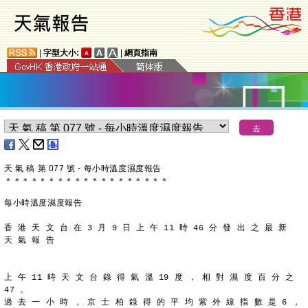
|
字型大小:
|
網頁指南
天 氣 稿 第 077 號 - 每小時溫度濕度報告
＊
＊
＊
＊
＊
＊
＊
＊
＊
＊
＊
＊
＊
＊
＊
＊
＊
＊
＊
每小時溫度濕度報告
香 港 天 文 台 在 3 月 9 日 上 午 11 時 46 分 發 出 之 最 新
天 氣 報 告
上 午 11 時 天 文 台 錄 得 氣 溫 19 度 ， 相 對 濕 度 百 分 之
47 。
過 去 一 小 時 ， 京 士 柏 錄 得 的 平 均 紫 外 線 指 數 是 6 ，